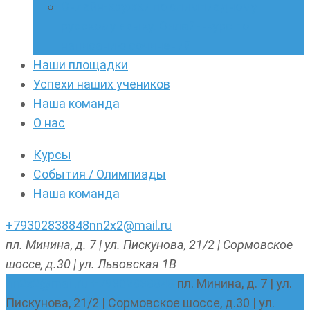
Онлайн-кружки по олимпиадному
русскому языку. Онлайн-курс по
написанию сочинений
Наши площадки
Успехи наших учеников
Наша команда
О нас
Курсы
События / Олимпиады
Наша команда
+79302838848
nn2x2@mail.ru
пл. Минина, д. 7 | ул. Пискунова, 21/2 | Сормовское
шоссе, д.30 | ул. Львовская 1В
nn2x2@mail.ru
+79302838848
пл. Минина, д. 7 | ул.
Пискунова, 21/2 | Сормовское шоссе, д.30 | ул.