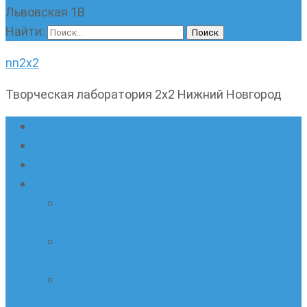
Львовская 1В
Найти:
nn2x2
Творческая лаборатория 2х2 Нижний Новгород
Главная страница
Наши новости
Очные кружки
Онлайн-школа «Олимпик»
Олимпиадная математика в онлайн-
формате
Геометрия ПИ-групп онлайн для всех
желающих
Онлайн-кружки по олимпиадному
русскому языку. Онлайн-курс по