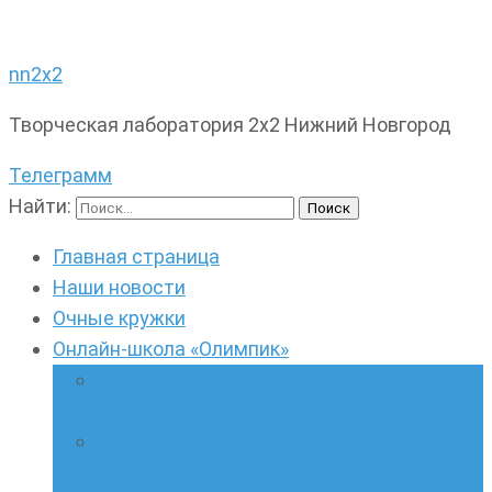
nn2x2
Творческая лаборатория 2х2 Нижний Новгород
Телеграмм
Найти:
Главная страница
Наши новости
Очные кружки
Онлайн-школа «Олимпик»
Олимпиадная математика в онлайн-
формате
Геометрия ПИ-групп онлайн для всех
желающих