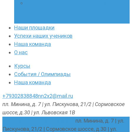
Онлайн-кружки по олимпиадному
русскому языку. Онлайн-курс по
написанию сочинений
Наши площадки
Успехи наших учеников
Наша команда
О нас
Курсы
События / Олимпиады
Наша команда
+79302838848
nn2x2@mail.ru
пл. Минина, д. 7 | ул. Пискунова, 21/2 | Сормовское
шоссе, д.30 | ул. Львовская 1В
nn2x2@mail.ru
+79302838848
пл. Минина, д. 7 | ул.
Пискунова, 21/2 | Сормовское шоссе, д.30 | ул.