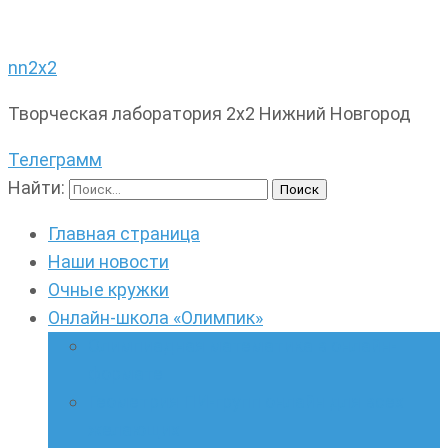
nn2x2
Творческая лаборатория 2х2 Нижний Новгород
Телеграмм
Найти:
Главная страница
Наши новости
Очные кружки
Онлайн-школа «Олимпик»
Олимпиадная математика в онлайн-
формате
Геометрия ПИ-групп онлайн для всех
желающих