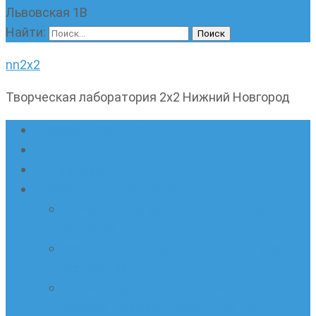
Львовская 1В
Найти:
nn2x2
Творческая лаборатория 2х2 Нижний Новгород
Главная страница
Наши новости
Очные кружки
Онлайн-школа «Олимпик»
Олимпиадная математика в онлайн-
формате
Геометрия ПИ-групп онлайн для всех
желающих
Онлайн-кружки по олимпиадному
русскому языку. Онлайн-курс по