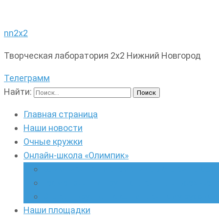
nn2x2
Творческая лаборатория 2х2 Нижний Новгород
Телеграмм
Найти:
Главная страница
Наши новости
Очные кружки
Онлайн-школа «Олимпик»
Олимпиадная математика в онлайн-форм
Геометрия ПИ-групп онлайн для всех же
Онлайн-кружки по олимпиадному русскому
Наши площадки