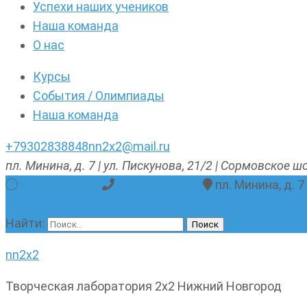
Успехи наших учеников
Наша команда
О нас
Курсы
События / Олимпиады
Наша команда
+79302838848
nn2x2@mail.ru
пл. Минина, д. 7 | ул. Пискунова, 21/2 | Сормовское шо
nn2x2@mail.ru
+79302838848
пл. Минина, д. 7
Найти:
nn2x2
Творческая лаборатория 2х2 Нижний Новгород