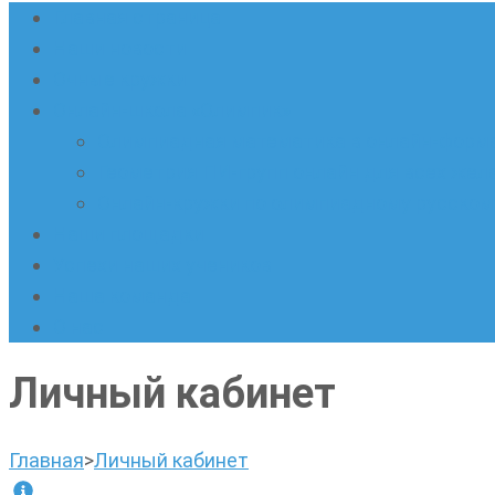
Главная страница
Наши новости
Очные кружки
Онлайн-школа «Олимпик»
Олимпиадная математика в онлайн-форм
Геометрия ПИ-групп онлайн для всех же
Онлайн-кружки по олимпиадному русскому
Наши площадки
Успехи наших учеников
Наша команда
О нас
Личный кабинет
Главная
>
Личный кабинет