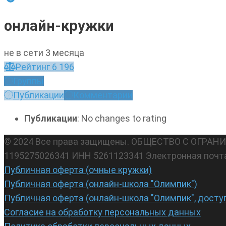
онлайн-кружки
не в сети 3 месяца
Рейтинг
6 196
Группы
Публикации
Комментарии
Публикации
: No changes to rating
© 2024 Все права защищены. ОБЩЕСТВО С ОГР
1195275026341 ИНН 5261123341 Электронная почт
Публичная оферта (очные кружки)
Публичная оферта (онлайн-школа "Олимпик")
Публичная оферта (онлайн-школа "Олимпик", досту
Согласие на обработку персональных данных