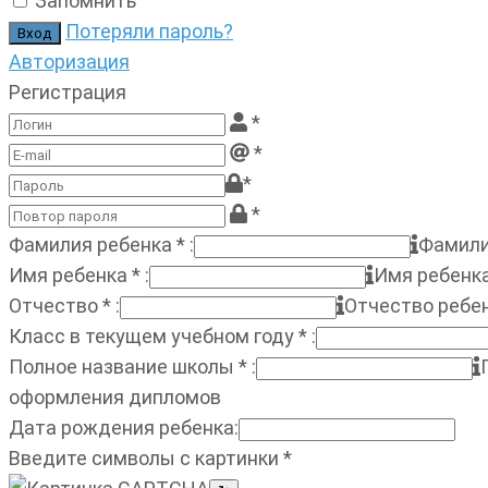
Запомнить
Потеряли пароль?
Авторизация
Регистрация
*
*
*
*
Фамилия ребенка
*
:
Фамили
Имя ребенка
*
:
Имя ребенк
Отчество
*
:
Отчество ребе
Класс в текущем учебном году
*
:
Полное название школы
*
:
оформления дипломов
Дата рождения ребенка
:
Введите символы с картинки
*