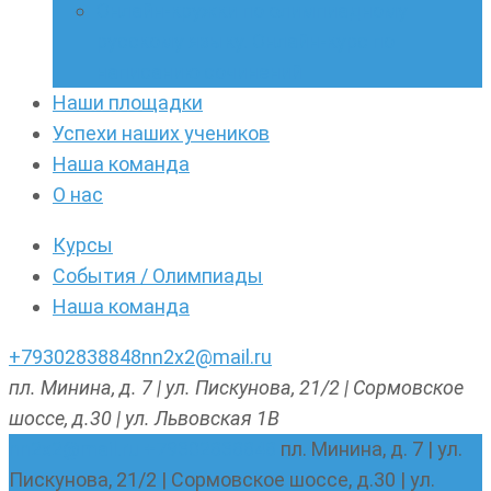
Онлайн-кружки по олимпиадному
русскому языку. Онлайн-курс по
написанию сочинений
Наши площадки
Успехи наших учеников
Наша команда
О нас
Курсы
События / Олимпиады
Наша команда
+79302838848
nn2x2@mail.ru
пл. Минина, д. 7 | ул. Пискунова, 21/2 | Сормовское
шоссе, д.30 | ул. Львовская 1В
nn2x2@mail.ru
+79302838848
пл. Минина, д. 7 | ул.
Пискунова, 21/2 | Сормовское шоссе, д.30 | ул.