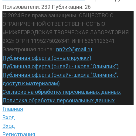
Пользователи: 239
Публикации: 26
© 2024 Все права защищены. ОБЩЕСТВО С
ОГРАНИЧЕННОЙ ОТВЕТСТВЕННОСТЬЮ
«НИЖЕГОРОДСКАЯ ТВОРЧЕСКАЯ ЛАБОРАТОРИЯ
2Х2» ОГРН 1195275026341 ИНН 5261123341
Электронная почта:
nn2x2@mail.ru
Публичная оферта (очные кружки)
Публичная оферта (онлайн-школа "Олимпик")
Публичная оферта (онлайн-школа "Олимпик",
доступ к материалам)
Согласие на обработку персональных данных
Политика обработки персональных данных
Главная
Вход
Вход
Регистрация