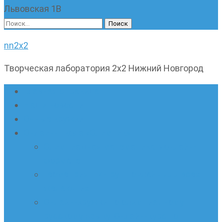
Львовская 1В
Найти:
nn2x2
Творческая лаборатория 2х2 Нижний Новгород
Главная страница
Наши новости
Очные кружки
Онлайн-школа «Олимпик»
Олимпиадная математика в онлайн-
формате
Геометрия ПИ-групп онлайн для всех
желающих
Онлайн-кружки по олимпиадному
русскому языку. Онлайн-курс по