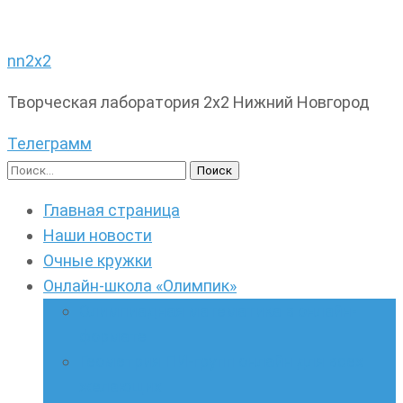
nn2x2
Творческая лаборатория 2х2 Нижний Новгород
Телеграмм
Найти:
Главная страница
Наши новости
Очные кружки
Онлайн-школа «Олимпик»
Олимпиадная математика в онлайн-
формате
Геометрия ПИ-групп онлайн для всех
желающих