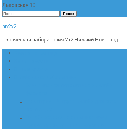
Львовская 1В
Найти:
nn2x2
Творческая лаборатория 2х2 Нижний Новгород
Главная страница
Наши новости
Очные кружки
Онлайн-школа «Олимпик»
Олимпиадная математика в онлайн-
формате
Геометрия ПИ-групп онлайн для всех
желающих
Онлайн-кружки по олимпиадному
русскому языку. Онлайн-курс по