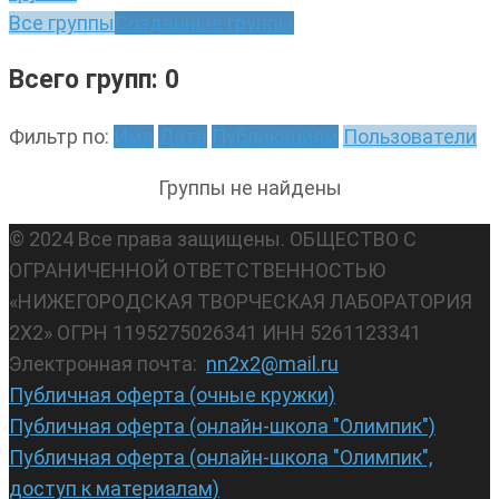
Все группы
Созданные группы
Всего групп: 0
Фильтр по:
Имя
Дата
Публикациям
Пользователи
Группы не найдены
© 2024 Все права защищены. ОБЩЕСТВО С
ОГРАНИЧЕННОЙ ОТВЕТСТВЕННОСТЬЮ
«НИЖЕГОРОДСКАЯ ТВОРЧЕСКАЯ ЛАБОРАТОРИЯ
2Х2» ОГРН 1195275026341 ИНН 5261123341
Электронная почта:
nn2x2@mail.ru
Публичная оферта (очные кружки)
Публичная оферта (онлайн-школа "Олимпик")
Публичная оферта (онлайн-школа "Олимпик",
доступ к материалам)