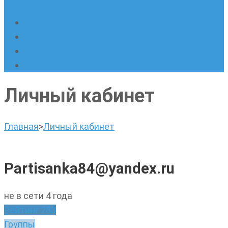
написанию сочинений
Наши площадки
Успехи наших учеников
Наша команда
О нас
Личный кабинет
Главная
>
Личный кабинет
Partisanka84@yandex.ru
не в сети 4 года
Рейтинг
283
Группы