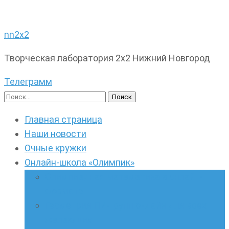
nn2x2
Творческая лаборатория 2х2 Нижний Новгород
Телеграмм
Найти:
Главная страница
Наши новости
Очные кружки
Онлайн-школа «Олимпик»
Олимпиадная математика в онлайн-
формате
Геометрия ПИ-групп онлайн для всех
желающих