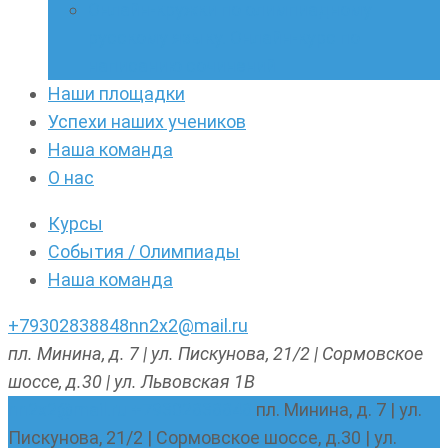
Онлайн-кружки по олимпиадному
русскому языку. Онлайн-курс по
написанию сочинений
Наши площадки
Успехи наших учеников
Наша команда
О нас
Курсы
События / Олимпиады
Наша команда
+79302838848
nn2x2@mail.ru
пл. Минина, д. 7 | ул. Пискунова, 21/2 | Сормовское
шоссе, д.30 | ул. Львовская 1В
nn2x2@mail.ru
+79302838848
пл. Минина, д. 7 | ул.
Пискунова, 21/2 | Сормовское шоссе, д.30 | ул.