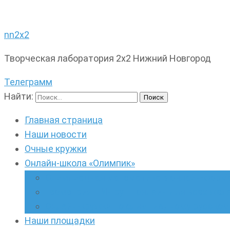
nn2x2
Творческая лаборатория 2х2 Нижний Новгород
Телеграмм
Найти:
Главная страница
Наши новости
Очные кружки
Онлайн-школа «Олимпик»
Олимпиадная математика в онлайн-форм
Геометрия ПИ-групп онлайн для всех же
Онлайн-кружки по олимпиадному русскому
Наши площадки