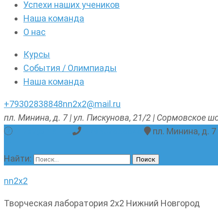
Успехи наших учеников
Наша команда
О нас
Курсы
События / Олимпиады
Наша команда
+79302838848
nn2x2@mail.ru
пл. Минина, д. 7 | ул. Пискунова, 21/2 | Сормовское шо
nn2x2@mail.ru
+79302838848
пл. Минина, д. 7
Найти:
nn2x2
Творческая лаборатория 2х2 Нижний Новгород