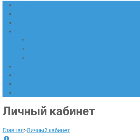
Главная страница
Наши новости
Очные кружки
Онлайн-школа «Олимпик»
Олимпиадная математика в онлайн-форм
Геометрия ПИ-групп онлайн для всех же
Онлайн-кружки по олимпиадному русскому
Наши площадки
Успехи наших учеников
Наша команда
О нас
Личный кабинет
Главная
>
Личный кабинет