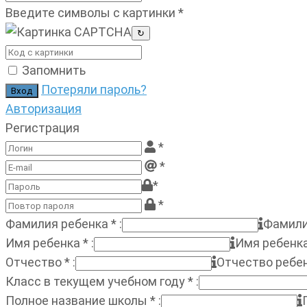
Введите символы с картинки
*
↻
Запомнить
Потеряли пароль?
Авторизация
Регистрация
*
*
*
*
Фамилия ребенка
*
:
Фамили
Имя ребенка
*
:
Имя ребенк
Отчество
*
:
Отчество ребе
Класс в текущем учебном году
*
:
Полное название школы
*
: