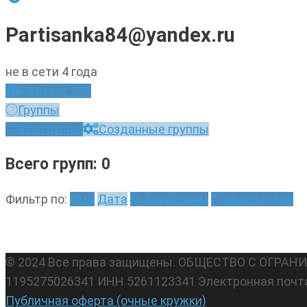
Partisanka84@yandex.ru
не в сети 4 года
Рейтинг
283
Группы
Все группы
Созданные группы
Всего групп: 0
Фильтр по:
Имя
Дата
Публикациям
Пользователи
© 2024 Все права защищены. ОБЩЕСТВО С ОГР
1195275026341 ИНН 5261123341 Электронная почт
Публичная оферта (очные кружки)