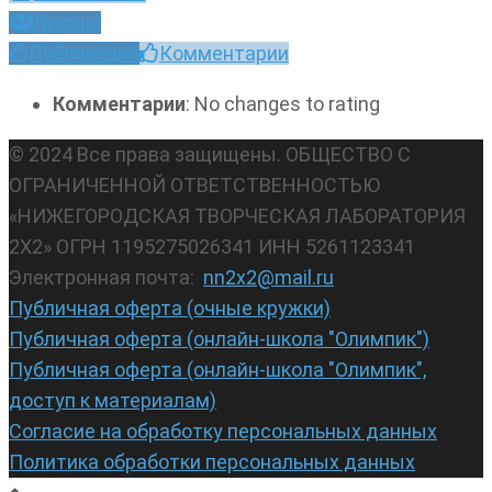
Группы
Публикации
Комментарии
Комментарии
: No changes to rating
© 2024 Все права защищены. ОБЩЕСТВО С
ОГРАНИЧЕННОЙ ОТВЕТСТВЕННОСТЬЮ
«НИЖЕГОРОДСКАЯ ТВОРЧЕСКАЯ ЛАБОРАТОРИЯ
2Х2» ОГРН 1195275026341 ИНН 5261123341
Электронная почта:
nn2x2@mail.ru
Публичная оферта (очные кружки)
Публичная оферта (онлайн-школа "Олимпик")
Публичная оферта (онлайн-школа "Олимпик",
доступ к материалам)
Согласие на обработку персональных данных
Политика обработки персональных данных