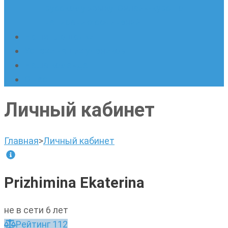
русскому языку. Онлайн-курс по
написанию сочинений
Наши площадки
Успехи наших учеников
Наша команда
О нас
Личный кабинет
Главная
>
Личный кабинет
Prizhimina Ekaterina
не в сети 6 лет
Рейтинг
112