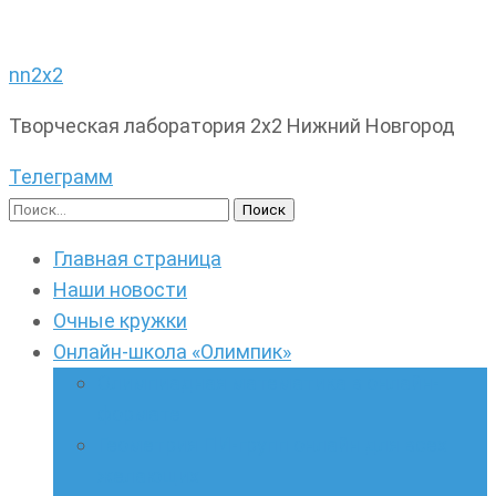
nn2x2
Творческая лаборатория 2х2 Нижний Новгород
Телеграмм
Найти:
Главная страница
Наши новости
Очные кружки
Онлайн-школа «Олимпик»
Олимпиадная математика в онлайн-
формате
Геометрия ПИ-групп онлайн для всех
желающих