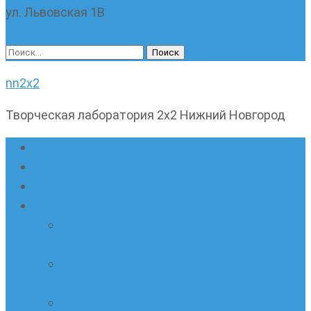
ул. Львовская 1В
Найти:
nn2x2
Творческая лаборатория 2х2 Нижний Новгород
Главная страница
Наши новости
Очные кружки
Онлайн-школа «Олимпик»
Олимпиадная математика в онлайн-
формате
Геометрия ПИ-групп онлайн для всех
желающих
Онлайн-кружки по олимпиадному