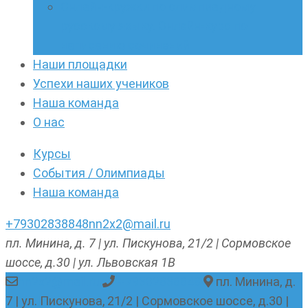
Онлайн-кружки по олимпиадному
русскому языку. Онлайн-курс по
написанию сочинений
Наши площадки
Успехи наших учеников
Наша команда
О нас
Курсы
События / Олимпиады
Наша команда
+79302838848
nn2x2@mail.ru
пл. Минина, д. 7 | ул. Пискунова, 21/2 | Сормовское
шоссе, д.30 | ул. Львовская 1В
nn2x2@mail.ru
+79302838848
пл. Минина, д.
7 | ул. Пискунова, 21/2 | Сормовское шоссе, д.30 |