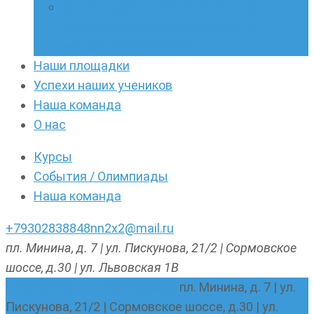
Онлайн-кружки по олимпиадному
русскому языку. Онлайн-курс по
написанию сочинений
Наши площадки
Успехи наших учеников
Наша команда
О нас
Курсы
События / Олимпиады
Наша команда
+79302838848
nn2x2@mail.ru
пл. Минина, д. 7 | ул. Пискунова, 21/2 | Сормовское
шоссе, д.30 | ул. Львовская 1В
nn2x2@mail.ru
+79302838848
пл. Минина, д. 7 | ул.
Пискунова, 21/2 | Сормовское шоссе, д.30 | ул.