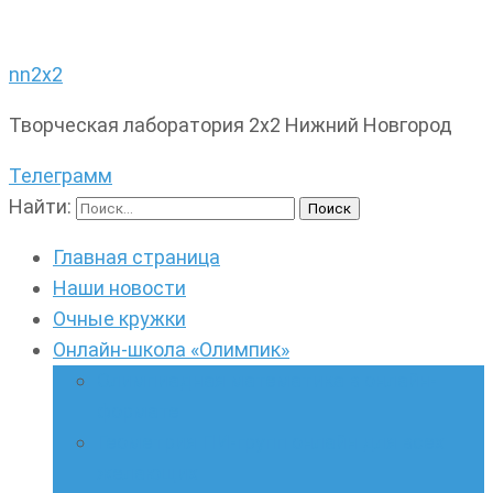
nn2x2
Творческая лаборатория 2х2 Нижний Новгород
Телеграмм
Найти:
Главная страница
Наши новости
Очные кружки
Онлайн-школа «Олимпик»
Олимпиадная математика в онлайн-
формате
Геометрия ПИ-групп онлайн для всех
желающих