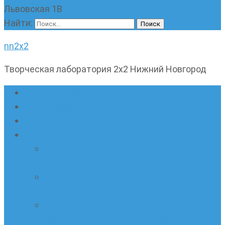
Львовская 1В
Найти:
nn2x2
Творческая лаборатория 2х2 Нижний Новгород
Главная страница
Наши новости
Очные кружки
Онлайн-школа «Олимпик»
Олимпиадная математика в онлайн-
формате
Геометрия ПИ-групп онлайн для всех
желающих
Онлайн-кружки по олимпиадному
русскому языку. Онлайн-курс по