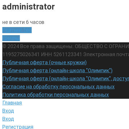
administrator
не в сети 6 часов
Рейтинг
160
Группы
© 2024 Все права защищены. ОБЩЕСТВО С ОГР
1195275026341 ИНН 5261123341 Электронная почт
Публичная оферта (очные кружки)
Публичная оферта (онлайн-школа "Олимпик")
Публичная оферта (онлайн-школа "Олимпик", досту
Согласие на обработку персональных данных
Политика обработки персональных данных
Главная
Вход
Вход
Регистрация