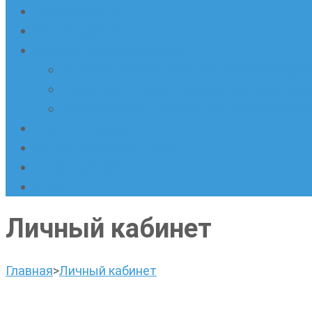
Наши новости
Очные кружки
Онлайн-школа «Олимпик»
Олимпиадная математика в онлайн-форм
Геометрия ПИ-групп онлайн для всех же
Онлайн-кружки по олимпиадному русскому
Наши площадки
Успехи наших учеников
Наша команда
О нас
Личный кабинет
Главная
>
Личный кабинет