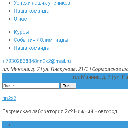
Успехи наших учеников
Наша команда
О нас
Курсы
События / Олимпиады
Наша команда
+79302838848
nn2x2@mail.ru
пл. Минина, д. 7 | ул. Пискунова, 21/2 | Сормовское шо
nn2x2@mail.ru
+79302838848
пл. Минина, д. 7 | ул. 
Найти:
nn2x2
Творческая лаборатория 2х2 Нижний Новгород
Главная страница