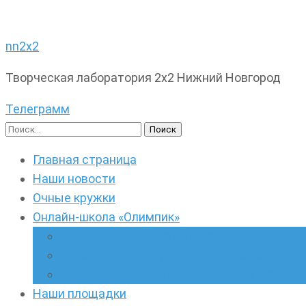
nn2x2
Творческая лаборатория 2х2 Нижний Новгород
Телеграмм
Найти:
Главная страница
Наши новости
Очные кружки
Онлайн-школа «Олимпик»
Олимпиадная математика в онлайн-форм
Геометрия ПИ-групп онлайн для всех же
Онлайн-кружки по олимпиадному русскому
Наши площадки